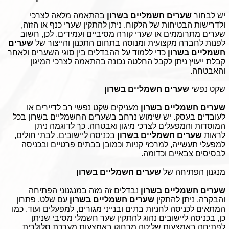
יש לבחור
שערים חשמליים בשרון
בהתאמה מלאה לצרכי
ולדרישות הבטיחות של הלקוח. ניתן להתקין שערי כנף או הזזה,
שערים מתרוממים או שערי קורה מסיביים ועמידים. לכן, חשוב
לפנות לחברה מקצועית ומנוסה בתחום התכנון והייצור של
שערים
חשמליים בשרון
כדי ללמוד על ההבדלים בין סוגי השערים ולאחר
קבלת ייעוץ ניתן לקבל החלטה נכונה בהתאמה לצרכי המיגון
והאבטחה.
שקט נפשי
שערים חשמליים בשרון
שערים חשמליים בשרון
מעניקים שקט נפשי רב לדיירים או
לעובדים בעסק. יש שימוש נרחב בשערים החשמליים בשרון בכל
המוסדות והמפעלים לצרכי מיגון ואבטחה. כך לדוגמה ניתן
לראות
שערים חשמליים בשרון
בכניסה ליישובים, לבתי חולים,
למפעלי תעשייה, למרכזי קניות וכמובן בבתים פרטיים ובכניסה
לבסיסים צבאיים וכדומה.
מנגנון הפתיחה של
שערים חשמליים בשרון
שערים חשמליים בשרון
נבדלים זה מזה במנגנוני הפתיחה
והבקרה. ניתן להתקין
שערים חשמליים בשרון
עם שלט, פתרון
המתאים לכניסה לחניות בתים ובנייני מגורים, למפעלים ועוד. כמו
כן, בכניסה ליישובים נהוג להתקין שער חשמלי מסיבי שניתן
לפתיחה באמצעות שליטה מרחוק באמצעות מערכת סלולרית.