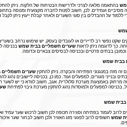
שמש
בהתאמה מלאה לצרכי ולדרישות הבטיחות של הלקוח. ניתן להתקין
 מסיביים ועמידים. לכן, חשוב לפנות לחברה מקצועית ומנוסה בתחום ה
י ללמוד על ההבדלים בין סוגי השערים ולאחר קבלת ייעוץ ניתן לקבל 
שמש
ם שקט נפשי רב לדיירים או לעובדים בעסק. יש שימוש נרחב בשערי
חה. כך לדוגמה ניתן לראות
שערים חשמליים בבית שמש
בכניסה לי
 וכמובן בבתים פרטיים ובכניסה לבסיסים צבאיים וכדומה.
 בבית שמש
 זה מזה במנגנוני הפתיחה והבקרה. ניתן להתקין
שערים חשמליים 
ים ובנייני מגורים, למפעלים ועוד. כמו כן, בכניסה ליישובים נהוג ל
 מרחוק באמצעות מערכת סלולרית. אגב, חשוב לוודא כי יש לשער הח
בכניסה למפעלים ולמוסדות נהוג להתקין מערכת גיבוי לפתיחת
שער
בבית שמש
ם לרוב לעמוד בפתיחה וסגירה תכופה לכן חשוב לרכוש שער עמיד ואיכ
ית שמש
חשופים לרוב לפגעי מזג האוויר ולכן חשוב לבחור שער איכותי
ים.