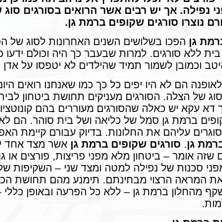
י נפילה. אך יש רבים אשר הרואים בסורגים סוג 
רם נוצרו סורגים שקופים ברמת גן.
רמת גן
הפכו בשלושים השנים האחרונות לסוג של הכ
ית ללא סורגים. למרות שבעבר כך היה וכולם ידעו כי
טב וכמובן לשמור תמיד שהילדים לא יטפסו על אדן ה
אופנה הם לא היו יפים כל כך כמו שאנחנו רואים היו
סוג של הצלה. הסורגים מעניקים תחושת ביטחון לבי
 דא עקא יש כאלה שהסורגים מעוררים בהם קונוטציות
ופים ברמת גן סמל של כליאה ושל בית סוהר. הם לא
וגרים עליהם את החלונות. בדיוק עבורם קיימת האפ
רמת גן
.
סורגים שקופים ברמת גן
אשר מצד אחד יע
שזה אומר – ביטחון מלא מפני פריצות, פורצים או גנב
ני סכנות של נפילה למטה ומצד שני – השקיפות של
 את המראה הרצוי מבחינתם. תימנע מהם תחושת הכ
שקף מהחלון ברמת גן – ללא כל הפרעה ובאופן כללי –
ות.