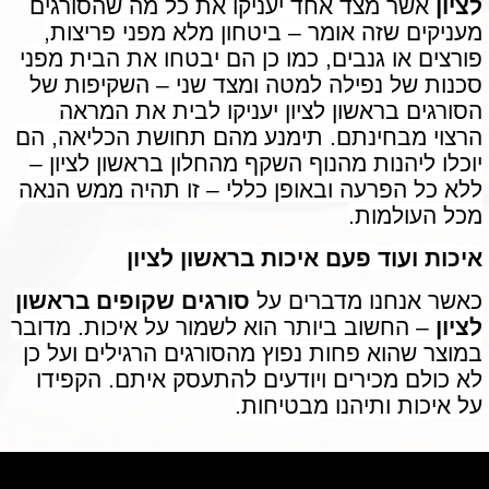
לציון
אשר מצד אחד יעניקו את כל מה שהסורגים
מעניקים שזה אומר – ביטחון מלא מפני פריצות,
פורצים או גנבים, כמו כן הם יבטחו את הבית מפני
סכנות של נפילה למטה ומצד שני – השקיפות של
הסורגים בראשון לציון יעניקו לבית את המראה
הרצוי מבחינתם. תימנע מהם תחושת הכליאה, הם
יוכלו ליהנות מהנוף השקף מהחלון בראשון לציון –
ללא כל הפרעה ובאופן כללי – זו תהיה ממש הנאה
מכל העולמות.
איכות ועוד פעם איכות בראשון לציון
כאשר אנחנו מדברים על
סורגים שקופים בראשון
לציון
– החשוב ביותר הוא לשמור על איכות. מדובר
במוצר שהוא פחות נפוץ מהסורגים הרגילים ועל כן
לא כולם מכירים ויודעים להתעסק איתם. הקפידו
על איכות ותיהנו מבטיחות.
לחץ כאן לעריכת טקסט לחץ כאן לעריכת טקסט לחץ כאן לעריכת טקסט לחץ
כאן לעריכת טקסט לחץ כאן לעריכת טקסט לחץ כאן לעריכת טקסט לחץ כאן