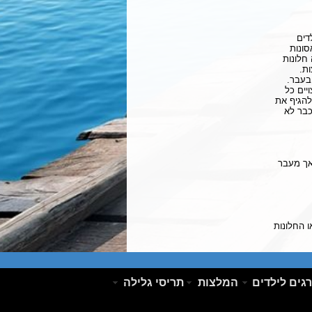
דים
סונות
חלונות
ת.
בעבר.
יים כל
 להגיף את
כבר לא
 אך מעבר
 החלונות
גים לילדים
המלצות
תריסי גלילה