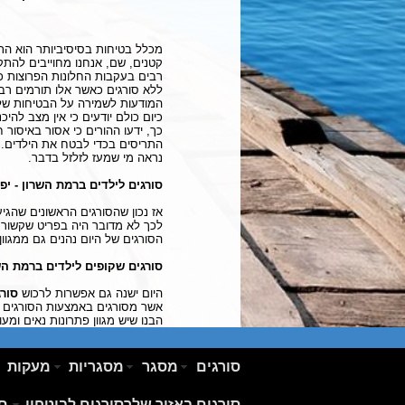
מכלל בטיחות בסיסיביותר הוא ה
קטנים, שם, אנחנו מחוייבים להתקי
רבים בעקבות החלונות הפרוצות כא
ללא סורגים כאשר אלו תורמים רבו
המודעות לשמירה על הבטיחות שלנו
כיום כולם יודעים כי אין מצב להי
כך, ידעו ההורים כי אסור באיסור 
התריסים בכדי לבטח את הילדים. 
נראה מי שמעז לזלזל בדבר.
סורגים לילדים ברמת השרון - יפ
אז נכון שהסורגים הראשונים שהגיע
לכך לא מדובר היה בפריט שקשור מכ
הסורגים של היום נהנים גם ממגוון
סורגים שקופים לילדים ברמת הש
היום ישנה גם אפשרות לרכוש
סור
אשר מסורגים באמצעות הסורגים ה
הבנו שיש מגוון פתרונות נאים ומעו
סורגים
מסגר
מסגריות
מעקות
לחץ כאן לעריכת טקסט לחץ כאן לעריכת טקסט לח
טקסט לחץ כאן לעריכת טקסט לחץ כאן לעריכת טק
סורגים באזור שלך
סורגים לביטחון
סו