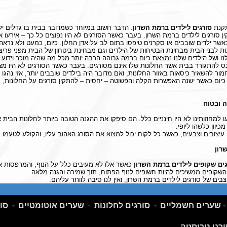
תקנת
סורגים לילדים ברמת השרון
. הדבר חשוב במיוחד כשמדובר בבית בו גדלים יל
ן סורגים לילדים ברמת השרון. בעבר כאשר הסורגים לא היו נפוצים כל כך – אירעו א
שר ילדים שובבים או סקרנים טיפסו בתום לב על אדן החלון. כיום, כמעט ולא נראה 
ת לבני הבית מבחינת הבטיחות של הילדים וגם מבחינת ביטחון של הבית מפני פריצו
 ושל הילדים שלנו נמצאת כיום ברמה גבוהה הרבה יותר מכל מה שהיה מוכר וידוע 
כנס להתגורר בבית אשר החלונות שלו אינם מסורגים. בעבר כאשר הסורגים לא היו מצו
חמור להשאיר כיסאות באזור החלונות, ואם מדובר היה בילדים שובבים יותר, אזי נהגו
כיום כאשר ישנה האפשרות הקלה והפשוטה – יחסית – להתקין סורגים על החלונות, 
ה ובטוח
ו למחוזותינו לא היו חינניים כלל. הם סיפקו את ההגנה הטובה ביותר לחלונות הבית
יוון כלשהו ליופי.
 עיצובים וצבעים, כאשר כל לקוח יכול למצוא את הסורג האהוב עליו, והקולע לטעמו.
רון
גים שקופים לילדים ברמת השרון
כאשר אלו לא מעיבים כלל על הנוף, והמרפסות או
שקופים ממשיכים להיות חשופים לנוף הפתוח, תוך שמירה והגנה מלאה.
צבים של סורגים לילדים ברמת השרון, ואין לנו סיבה לוותר עליהם.
שערים חשמליים
סורגים לחלונות
שערים אוטומטיים
סור
ץ כאן לעריכת טקסט לחץ כאן לעריכת
סט לחץ כאן לעריכת טקסט לחץ כאן
רגי נירוסטה