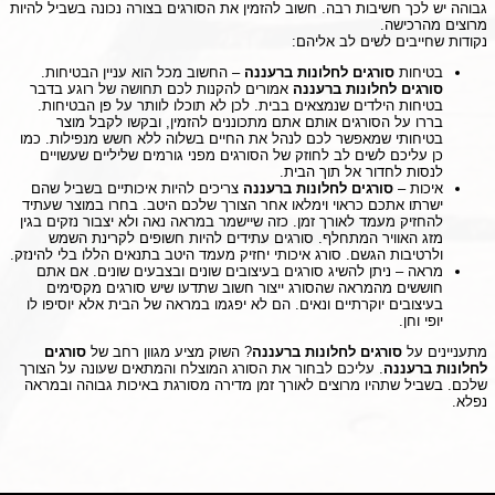
גבוהה יש לכך חשיבות רבה. חשוב להזמין את הסורגים בצורה נכונה בשביל להיות
מרוצים מהרכישה.
נקודות שחייבים לשים לב אליהם:
בטיחות
סורגים לחלונות ברעננה
– החשוב מכל הוא עניין הבטיחות.
סורגים לחלונות ברעננה
אמורים להקנות לכם תחושה של רוגע בדבר
בטיחות הילדים שנמצאים בבית. לכן לא תוכלו לוותר על פן הבטיחות.
בררו על הסורגים אותם אתם מתכוננים להזמין, ובקשו לקבל מוצר
בטיחותי שמאפשר לכם לנהל את החיים בשלוה ללא חשש מנפילות. כמו
כן עליכם לשים לב לחוזק של הסורגים מפני גורמים שליליים שעשויים
לנסות לחדור אל תוך הבית.
איכות –
סורגים לחלונות ברעננה
צריכים להיות איכותיים בשביל שהם
ישרתו אתכם כראוי וימלאו אחר הצורך שלכם היטב. בחרו במוצר שעתיד
להחזיק מעמד לאורך זמן. כזה שיישמר במראה נאה ולא יצבור נזקים בגין
מזג האוויר המתחלף. סורגים עתידים להיות חשופים לקרינת השמש
ולרטיבות הגשם. סורג איכותי יחזיק מעמד היטב בתנאים הללו בלי להינזק.
מראה – ניתן להשיג סורגים בעיצובים שונים ובצבעים שונים. אם אתם
חוששים מהמראה שהסורג ייצור חשוב שתדעו שיש סורגים מקסימים
בעיצובים יוקרתיים ונאים. הם לא יפגמו במראה של הבית אלא יוסיפו לו
יופי וחן.
מתעניינים על
סורגים לחלונות ברעננה
? השוק מציע מגוון רחב של
סורגים
לחלונות ברעננה
. עליכם לבחור את הסורג המוצלח והמתאים שעונה על הצורך
שלכם. בשביל שתהיו מרוצים לאורך זמן מדירה מסורגת באיכות גבוהה ובמראה
נפלא.