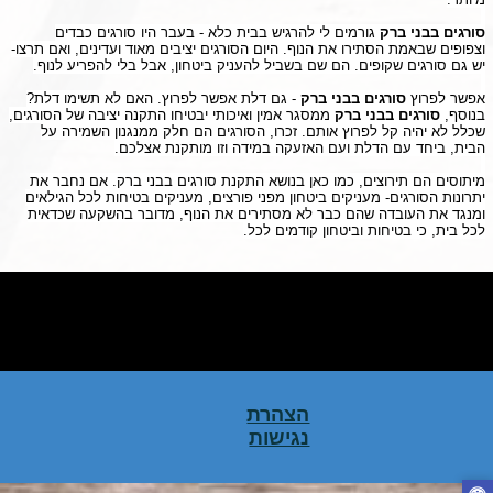
סורגים בבני ברק
ג
ורמים לי להרגיש בבית כלא
- בעבר היו סורגים כבדים
וצפופים שבאמת הסתירו את הנוף. היום הסורגים יציבים מאוד ועדינים, ואם תרצו-
יש גם סורגים שקופים. הם שם בשביל להעניק ביטחון, אבל בלי להפריע לנוף.
אפשר לפרוץ
סורגים בבני ברק
- גם דלת אפשר לפרוץ. האם לא תשימו דלת?
בנוסף,
סורגים בבני ברק
ממסגר אמין ואיכותי יבטיחו התקנה יציבה של הסורגים,
שכלל לא יהיה קל לפרוץ אותם. זכרו, הסורגים הם חלק ממנגנון השמירה על
הבית, ביחד עם הדלת ועם האזעקה במידה וזו מותקנת אצלכם.
מיתוסים הם תירוצים, כמו כאן בנושא התקנת סורגים בבני ברק. אם נחבר את
יתרונות הסורגים- מעניקים ביטחון מפני פורצים, מעניקים בטיחות לכל הגילאים
ומנגד את העובדה שהם כבר לא מסתירים את הנוף, מדובר בהשקעה שכדאית
לכל בית, כי בטיחות וביטחון קודמים לכל.
לחץ כאן לעריכת טקסט לחץ כאן לעריכת טקסט לחץ כאן לעריכת טקסט לחץ
כאן לעריכת טקסט לחץ כאן לעריכת טקסט לחץ כאן לעריכת טקסט לחץ כאן
לעריכת טקסט לחץ כאן לעריכת טקסט לחץ כאן לעריכת טקסט לחץ כאן לעריכת
טקסט לחץ כאן לעריכת טקסטלחץ כאן לעריכת טקסט
הצהרת
נגישות