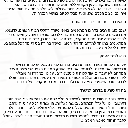
כאשר מדובר בילדים חשוב מאוד לרכוש
סורגים בדרום
שעומדים בוודאות בתקני
הבטיחות ושיותקנו באופן מקצועי ללא חשש להתרופפות. ההיבט השני הוא
העיצובי, ובשוק ישנן לא מעט אפשרויות שיכולות להשתלב היטב עם חזות הבית
ואף עם עיצוב הפנים שלו, וזאת מבלי לפגום בנושא הבטיחותי.
סורגים בדרום
בחדרי הבית השונים
ישנם סוגי
סורגים בדרום
המתאימים באופן מיוחד לחללי הבית השונים. לדוגמא,
אם רוכשים
סורגים בדרום
למרפסות עדיף לרכוש סורגי הרמוניקה, ואילו סורג
לחדר הכביסה יהיה מסוג מתקפל, נפתח או ישר. כמו כן, קיימים סוגים
המתאימים במיוחד למרחב הדירתי המוגן, כאשר בחירה בסורג מתקפל מסוג בטן
עשויה לייעל את עבודות ההתקנה.
סורג לבית העסק
על מנת לבחור בצורה נכונה
סורגים בדרום
לבית העסק יש לבחון בראש
ובראשונה את מיקומו. לדוגמא, אם בית העסק ממקום בקניון הרי שעם סגירת
המתחם לא יעברו בו עוד לקוחות פוטנציאליים. על כן, במקרה זה מומלץ
לקנות
סורגים בדרום
נגללים אטומים. מאידך, אם עסקכם שוכן ברחוב תוכלו
לרכוש סורג המאפשר צפייה במרכולתכם כמו מסוג מתקפל בעל חרכים.
בחירת
סורגים בדרום
למשרד
כאשר בוחרים
סורגים בדרום
למשרד מומלץ לתת את הדגש על הפן הבטיחותי
והעיצובי, וכן על גדלי הפתחים. באשר לעלויות, הן עשויות לנוע על טווח נרחב
ביותר, החל ממאה וחמישים שקלים למטר ועד אלף שקלים למטר. הדבר תלוי
בגורמים כמו אופן ההתקנה הנדרשת, סוג הסורגים בדרום והרכבם. יחד עם זאת,
במידה שהינכם נדרשים למספר
סורגים בדרום
עבור המשרד סביר להניח שתוכלו
לקבל הנחות מאנשי המקצוע.