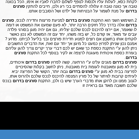
לקחת כסא, לעלות עליו ולנסות לנופף לשלום לחברו לאביו או אימו, הכל בכוונה
טובה אך כוונה טובה זו עלולה להסתיים בכי רע ולכן, חייבים להתקין
סורגים
בדרום
על מנת לשמור על הבטיחות של ילדנו ושל
הסובבים אותנו.
2.השימוש השני הוא התקנת
סורגים בדרום
למניעת פריצות וחדירה לנכס,
סורגים
בדרום
אלה בדרך כלל חזקים הרבה יותר, לא פעם שמענו את המשפט או דומה
לו שאומר, אם יירצו להיכנס לנכס שלכם יצליחו, גם אם יהיה מוגן בסורגי פלדה
עבים עד מאוד, אז קודם כל, יש בזה משהו, יחד עם זה המשפט לא נכון כאשר
לוקחים אותו בחשבון אם רוצים למנוע חדירת פורצים ובני בליעל לביתנו. מדוע ?
אמנם נכון שניתן לפרוץ כמעט כל מיגון אך יחד עם זאת, את הדברים החשובים
ניתן להגן ע"י התקנת כספת כך שאם יש לכם דברי ערך יקרים צריך להגן עליהם
בעזרת כספת איכותית מעוגנת לרצפה או לקיר בנוסף לכל התקנת
סורגים
בדרום
.
סורגים בדרום
מגנים עלינו ע"י הרתעה, קשה לפרוץ
סורגים בדרום
איכותיים,
בית לא מוגן ומאובטח לעומת בית מאובטח, ניתן לחשב בקלות שהסיכויים
לפריצה בבית לא מוגן ע"י
סורגים בדרום
גבוה יותר, הקושי של הפריצה יביא
לעיתים קרובות לוויתור של כל פורץ המנסה להיכנס לנכס שלכם ולהרוס אותו,
לגנוב ממנו וכן לרוקן אותו מדברי הערך שיש בו ולכן, התקנת
סורגים בדרום
בנכס
שלכם חשובה מאוד גם בראייה זו
לחץ כאן לעריכת טקסט לחץ כאן לעריכת טקסט לחץ כאן לעריכת טקסט לחץ
כאן לעריכת טקסט לחץ כאן לעריכת טקסט לחץ כאן לעריכת טקסט לחץ כאן
לעריכת טקסט לחץ כאן לעריכת טקסט לחץ כאן לעריכת טקסט לחץ כאן לעריכת
טקסט לחץ כאן לעריכת טקסטלחץ כאן לעריכת טקסט