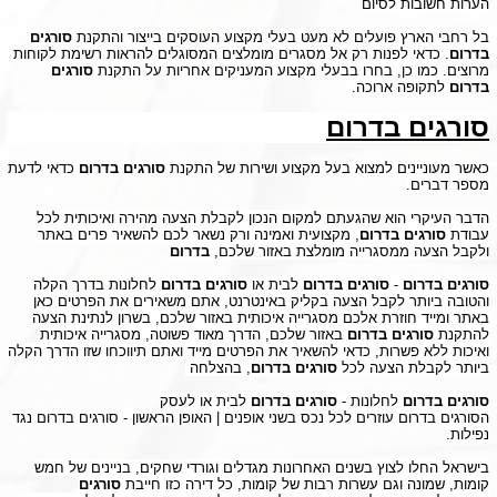
הערות חשובות לסיום
בל רחבי הארץ פועלים לא מעט בעלי מקצוע העוסקים בייצור והתקנת
סורגים
בדרום
. כדאי לפנות רק אל מסגרים מומלצים המסוגלים להראות רשימת לקוחות
מרוצים. כמו כן, בחרו בבעלי מקצוע המעניקים אחריות על התקנת
סורגים
בדרום
לתקופה ארוכה.
סורגים בדרום
כאשר מעוניינים למצוא בעל מקצוע ושירות של התקנת
סורגים בדרום
כדאי לדעת
מספר דברים.
הדבר העיקרי הוא שהגעתם למקום הנכון לקבלת הצעה מהירה ואיכותית לכל
עבודת
סורגים בדרום
, מקצועית ואמינה ורק נשאר לכם להשאיר פרים באתר
ולקבל הצעה ממסגרייה מומלצת באזור שלכם,
בדרום
סורגים בדרום
-
סורגים בדרום
לבית
או
סורגים בדרום
לחלונות
בדרך הקלה
והטובה ביותר לקבל הצעה בקליק באינטרנט, אתם משאירים את הפרטים כאן
באתר ומייד חוזרת אלכם מסגרייה איכותית באזור שלכם, בשרון לנתינת הצעה
להתקנת
סורגים בדרום
באזור שלכם, הדרך מאוד פשוטה, מסגרייה איכותית
ואיכות ללא פשרות, כדאי להשאיר את הפרטים מייד ואתם תיווכחו שזו הדרך הקלה
ביותר לקבלת הצעה לכל
סורגים בדרום
, בהצלחה
סורגים בדרום
לחלונות -
סורגים בדרום
לבית או לעסק
הסורגים בדרום עוזרים לכל נכס בשני אופנים | האופן הראשון - סורגים בדרום נגד
נפילות.
בישראל החלו לצוץ בשנים האחרונות מגדלים וגורדי שחקים, בניינים של חמש
קומות, שמונה וגם עשרות רבות של קומות, כל דירה כזו חייבת
סורגים