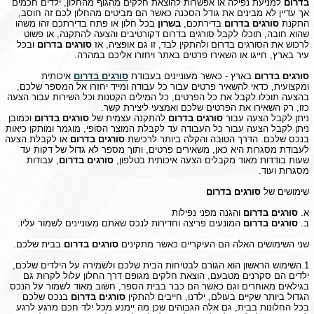
בדרום
למניעת נפילה או אפשרות להוצאת חלקים מהגוף מהחלון, ילדים חכמים
אך עדיין לא מבינים את גודל הסכנה כאשר הם מביטים מהחלון לכם זה חוסב,
התקנת
סורגים בדרום
בדירתכם,
בשרון
בכל חלון או פתח בדירתכם זהו משהו
שהוא חובה, תוכלו לקבל סורגים בדרום דקורטיבים והצעה להתקנה, או פשוט
לרכוש את הסורגים בדרום ולהתקין לבד, זו גם אופציה, אז
סורגים בדרום
ובכל
עיר בארץ, חייגו או השאירו פרטים באתר ויחזרו אליכם במהרה.
סורגים בדרום
בארץ - כאשר מעוניינים בעבודת
סורגים בדרום
איכותית
ומקצועית, כדאי להשאיר פרטים עבור כל עבודה ומייד יחזרו אל המספר שלכם,
בהצעה תוכלו לקבל את כל הפרטים, כל המילים הקטנות וכל השירות עבור הצעה
כזו, רק השאירו את הפרטים שלכם ואמצעי ליצירת קשר.
ניתן לקבל הצעה עבור
סורגים בדרום
להתקנה עצמית של
סורגים בדרום
וכמובן
ניתן לקבל הצעה עבור כל העבודה עד לקבלת המוצר הסופי, מוגמר ומותקן כיאות
בנכס שלכם. הדרך הטובה והקלה ביותר לרכישת
סורגים בדרום
או לקבלת הצעה
לעבודת מסגרות היא כאן, משאירים פרטים, ותוך מספר לא גדול של דקות עד
שעות בודדות מאוד מקבלים הצעה איכותית בטלפון,
סורגים בדרום
, עבודות
מסגרות ועוד.
שימושים של
סורגים בדרום
א.
סורגים בדרום
והגנה מפני נפילות
ב.
סורגים בדרום
המונעים פריצה וחדירות לנכס שאתם מעוניינים לשמור עליו.
שני השימושים האלה הם העיקריים כאשר מתקינים
סורגים בדרום
בבית שלכם.
1.השימוש הראשון הוא הגורם לבטיחות הבית שלכם ולשמירה על הילדים שלכם,
ילדים הם סקרנים מטבעם, הוצאת חלקים מגופם דרך החלון עלול לקרות גם
בגילאים מאוחרים וגם כאשר הם כבר בבית הספר, חשוב מאוד לשמור על הנכס
הגדול ביותר שקיים בעולם, ילדנו, חייבים להתקין
סורגים בדרום
בנכס שלכם
בכל החלונות בבית, גם אלה הגבוהים שכן מה יימנע מכל ילד חכם מרגע לרגע