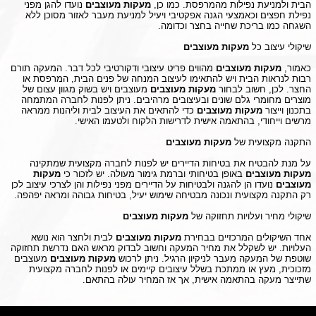
הבית ולמניעת נפילות מהמרפסת. כמו כן,
מעקות מעוצבים
נועדו להגן מפני
נפילת חפצים וכאמצעי הגנה אפקטיבי ויעיל למניעת מעבר לאזור מסוכן ללא
השגחה כמו בריכת שחייה בחצר וכדומה.
שיקולי עיצוב כל
מעקות מעוצבים
כאמור,
מעקות מעוצבים
מהווים פריט עיצובי ודקורטיבי לכל דבר. המעקה תורם
רבות לנראות הבית ויש להתאימו לעיצוב המנחה של פנים הבית, המרפסת או
החצר. לכן, חשוב לבחור
מעקות מעוצבים
מעוצבים ויש בשוק מגוון עצום של
מוצרים מחומרי גלם שונים ובעיצובים מרהיבים. ניתן לפנות לחברה המתמחה
בתכנון וייצור
מעקות מעוצבים
כדי להתאים את העיצוב לבית וליהנות ממראה
מרשים וייחודי, בהתאמה אישית לדרישות הלקוח ולטעמו האישי.
התקנה מקצועית של
מעקות מעוצבים
על מנת להבטיח את בטיחות הדיירים יש לפנות לחברה מקצועית שמתקינה
מעקות מעוצבים
באופן בטיחותי וברמת גימור מעולה. יש לזכור כי
מעקות
מעוצבים
נועדו הן להגנה ולבטיחות על הדיירים מפני נפילות והן לצרכי עיצוב לכן
רק התקנה מקצועית ונכונה מבטיחה שימוש יעיל, בטיחות גבוהה ומראה יפהפה.
שיקולי מחיר ועלויות תחזוקה של
מעקות מעוצבים
אחד השיקולים המרכזיים בבחירת
מעקות מעוצבים
לבית ולחצר הוא נושא
העלויות. יש לשקלל את מחיר המעקה וחשוב לבדוק מראש האם נדרשת תחזוקה
שוטפת של המעקה מעבר לניקיון הרגיל. ניתן לרכוש
מעקות מעוצבים
מעוצבים
מזכוכית, מעץ או ממתכת בשלל עיצובים קיימים או לפנות לחברה מקצועית
שתייצר מעקה בהתאמה אישית, אך אז המחיר עולה בהתאם.
לחץ כאן לעריכת טקסט לחץ כאן לעריכת טקסט לחץ כאן לעריכת טקסט לחץ