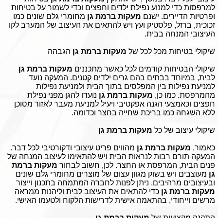
למרפסות כדי למנוע נפילת ילדים וחפצים וכדי לשמור על בטיחות
ופרטיות הדיירים. ישנם
מעקות ברמת גן
מחומרי גלם שונים כמו
זכוכית, ברזל, פלסטיק ועץ ויש להתאים את העיצוב של המערב לקו
העיצובי המנחה בבית.
שיקולי בטיחות מכל לכל של
מעקות ברמת גן
הגבהה
שיקולי הבטיחות קודמים לכל כאשר מתכננים
מעקות ברמת גן
לבית, במיוחד בבתים בהם גרים ילדים קטנים. המעקה נועד
למניעת נפילות בין המפלסים בתוך הבית ולמניעת נפילות
מהמרפסת. כמו כן,
מעקות ברמת גן
נועדו להגן מפני נפילת
חפצים וכאמצעי הגנה אפקטיבי ויעיל למניעת מעבר לאזור מסוכן
ללא השגחה כמו בריכת שחייה בחצר וכדומה.
שיקולי עיצוב של כל
מעקות ברמת גן
כאמור,
מעקות ברמת גן
מהווים פריט עיצובי ודקורטיבי לכל דבר.
המעקה תורם רבות לנראות הבית ויש להתאימו לעיצוב המנחה של
פנים הבית, המרפסת או החצר. לכן, חשוב לבחור
מעקות ברמת
גן
מעוצבים ויש בשוק מגוון עצום של מוצרים מחומרי גלם שונים
ובעיצובים מרהיבים. ניתן לפנות לחברה המתמחה בתכנון וייצור
מעקות ברמת גן
כדי להתאים את העיצוב לבית וליהנות ממראה
מרשים וייחודי, בהתאמה אישית לדרישות הלקוח ולטעמו האישי.
התקנה מקצועית של
מעקות ברמת גן