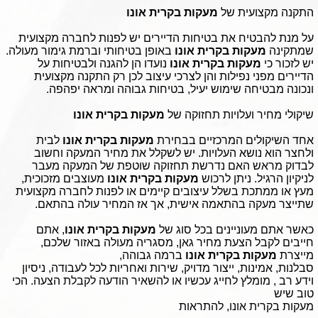
התקנה מקצועית של
מעקות בקרית אונו
על מנת להבטיח את בטיחות הדיירים יש לפנות לחברה מקצועית
שמתקינה
מעקות בקרית אונו
באופן בטיחותי וברמת גימור מעולה.
יש לזכור כי
מעקות בקרית אונו
נועדו הן להגנה ולבטיחות על
הדיירים מפני נפילות והן לצרכי עיצוב לכן רק התקנה מקצועית
ונכונה מבטיחה שימוש יעיל, בטיחות גבוהה ומראה יפהפה.
שיקולי מחיר ועלויות תחזוקה של
מעקות בקרית אונו
אחד השיקולים המרכזיים בבחירת
מעקות בקרית אונו
לבית
ולחצר הוא נושא העלויות. יש לשקלל את מחיר המעקה וחשוב
לבדוק מראש האם נדרשת תחזוקה שוטפת של המעקה מעבר
לניקיון הרגיל. ניתן לרכוש
מעקות בקרית אונו
מעוצבים מזכוכית,
מעץ או ממתכת בשלל עיצובים קיימים או לפנות לחברה מקצועית
שתייצר מעקה בהתאמה אישית, אך אז המחיר עולה בהתאם.
כאשר אתם מעוניינים בכל סוג של
מעקות בקרית אונו
, אתם
חייבים לקבל הצעת מחיר גאן, מסגריה מעולה באזור שלכם,
מייצרת
מעקות בקרית אונו
ברמה גבוהה,
סבלנות, אמינות, ייצור מדויק, שירות ואחריות לכל לעבודה, ניסיון
וידע רב , מומלץ לחייג עכשיו או להשאיר הודעה לקבלת הצעה. הכי
טוב שיש
מעקות בקרית אונו, להתראות