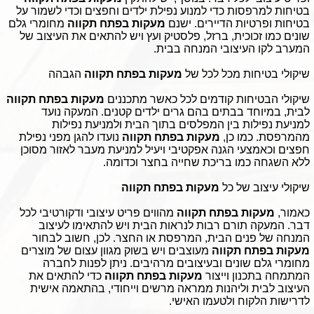
בטיחות למרפסות כדי למנוע נפילת ילדים וחפצים וכדי לשמור על
בטיחות ופרטיות הדיירים. ישנם
מעקות בפתח תקווה
מחומרי גלם
שונים כמו זכוכית, ברזל, פלסטיק ועץ ויש להתאים את העיצוב של
המערב לקו העיצובי המנחה בבית.
שיקולי בטיחות מכל לכל של
מעקות בפתח תקווה
הגבהה
שיקולי הבטיחות קודמים לכל כאשר מתכננים
מעקות בפתח תקווה
לבית, במיוחד בבתים בהם גרים ילדים קטנים. המעקה נועד
למניעת נפילות בין המפלסים בתוך הבית ולמניעת נפילות
מהמרפסת. כמו כן,
מעקות בפתח תקווה
נועדו להגן מפני נפילת
חפצים וכאמצעי הגנה אפקטיבי ויעיל למניעת מעבר לאזור מסוכן
ללא השגחה כמו בריכת שחייה בחצר וכדומה.
שיקולי עיצוב של כל
מעקות בפתח תקווה
כאמור,
מעקות בפתח תקווה
מהווים פריט עיצובי ודקורטיבי לכל
דבר. המעקה תורם רבות לנראות הבית ויש להתאימו לעיצוב
המנחה של פנים הבית, המרפסת או החצר. לכן, חשוב לבחור
מעקות בפתח תקווה
מעוצבים ויש בשוק מגוון עצום של מוצרים
מחומרי גלם שונים ובעיצובים מרהיבים. ניתן לפנות לחברה
המתמחה בתכנון וייצור
מעקות בפתח תקווה
כדי להתאים את
העיצוב לבית וליהנות ממראה מרשים וייחודי, בהתאמה אישית
לדרישות הלקוח ולטעמו האישי.