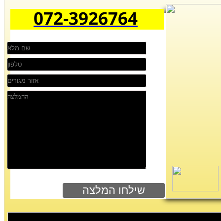
072-3926764