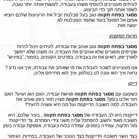
לעיתים מעוניינים להוסיף משהו בעבודה, לעשות אותה יותר טובה,
לשפר אותה תוך כדי הביצוע.
מסגר בפתח תקווה
טוב בעל סבלנות יוביל את הרעיונות שלכם ויוציא
אותם אל הפועל בעוד שחסר הסבלנות לא
יעשה זאת.
חדוות המקצוע
מסגר בפתח תקווה
טוב אוהב את עבודתו, לעיתים ויכול להיות
שקיימים מסגרים שלא אוהבים את העבודה, זה משהו שלא יימשך
לאורך זמן, רואים את זה בעבודה, בפרטים הקטנים, בגימור, "בפיניש"
אנו מעוניינים לשכור לעבודה את מי שאוהב את עבודתו, איך אנו נדע ?
נראה איך הוא עונה לנו בטלפון, איך הוא מתייחס אלינו,
דייקן
כשקענו עם
מסגר
בפתח תקווה
פגישת עבודה, האם הוא הגיע? האם
חזר אלינו בזמן?
מסגר בפתח תקווה
מצוין חוזר בזמן ואוהב את
העבודה. למה חשובה הדייקנות ועל מה היא עשויה להעיד?
דייקנות היא לב העבודה של
מסגר בפתח תקווה
, בעיר שלכם, היא
חשובה מאוד וחשוב להסתכל עליה משני צידי המתרס, צד הדייקנות
מול הלקוח, עמידה בזמנים, עמידה בלוח בעבודה, אספקת עבודה בזמן
בצד השני חשובה הדייקנות בצד הטכני של העבודה, במידות, הגימור