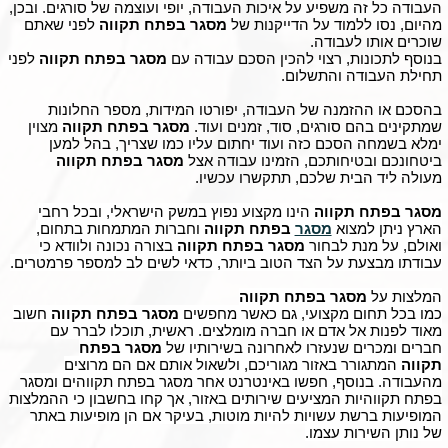
העבודה כל זה משפיע על איכות העבודה, יופי ועוצמה של סורגים. ובכן,
מהיום, נסו ללמוד על הדייקנות של
מסגר בפתח תקווה
לפני שאתם
שוכרים אותו לעבודה.
בנוסף לתכונות, רצוי להכין הסכם עבודה עם
מסגר בפתח תקווה
לפני
תחילת העבודה והתשלום.
בהסכם או ההזמנה של העבודה, יפורטו המידות, מספר החלונות
שמתקינים בהם סורגים, סוד, זמנים ועוד.
מסגר בפתח תקווה
מצוין
ימלא בשמחה הסכם כזה ועוד יחתום עליו כמו שצריך, בהל למען
ביטחונכם ובטיחותכם, הזמינו עבודה אצל
מסגר בפתח תקווה
מעולה ליד הבית שלכם, תתקשרו עכשיו.
מסגר בפתח תקווה
הינו מקצוע נפוץ במשק הישראלי, ובכל רחבי
הארץ ניתן למצוא
מסגר
בפתח תקווה
וחברות המתמחות בתחום,
ואולם, על מנת לבחור
מסגר בפתח תקווה
בצורה נכונה ולוודא כי
עבודתו מבצעת על הצד הטוב ביותר, כדאי לשים לב למספר פרמטרים.
המלצות על
מסגר בפתח תקווה
כמו בכל תחום מקצועי, גם כאשר מחפשים
מסגר בפתח תקווה
חשוב
מאוד לפנות אל אדם או חברה מומלצים. ראשית, תוכלו לברר עם
חברים ומכרים שנעזרו לאחרונה בשירותיו של
מסגר בפתח
תקווה
המתגורר באזור מגוריכם, ולשאול אותם אם הם מרוצים
מהעבודה. בנוסף, חפשו באינטרנט אחר מסגר בפתח תקווהים ומסגר
בפתח תקווהיות המציעים שירותים באזור, אך קחו בחשבון כי ההמלצות
המופיעות ברשת עשויות להיות מוטות, בעיקר אם הן מופיעות באתר
של נותן השירות עצמו.