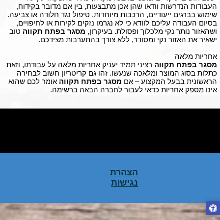
העבודות הנדרשות וודאו שהן אכן מתבצעות, בין אם מדובר בקידוח,
שימוש בברגים ייעודיים, הרכבות מיוחדות, טיפול נגד חלודה או צביעה.
בסיום העבודה עליכם לוודא כי לא נגרמו נזקים לקירות או לחיפויים,
ושהאזור נותר נקי מלכלוך ופסולת. בעיקרון,
מסגר בפתח תקווה
טוב
ישאיר את האזור נקי ומסודר, ללא צורך בהתערבות מצידכם.
אחריות מלאה
מסגר בפתח תקווה
רציני תמיד יעניק אחריות מלאה על עבודתו, וזאת
כתלות בסוג המוצר ומלאכה שנעשו. זהו גם קריטריון חשוב לבחירה
הראשונית בבעל המקצוע – אם
מסגר בפתח תקווה
אומר לכם שהוא
אינו מספק אחריות כדאי לעבור לחברה הבאה ברשימה.
לחץ כאן לעריכת טקסט לחץ כאן לעריכת טקסט לחץ כאן לעריכת טקסט לחץ
כאן לעריכת טקסט לחץ כאן לעריכת טקסט לחץ כאן לעריכת טקסט לחץ כאן
לעריכת טקסט לחץ כאן לעריכת טקסט לחץ כאן לעריכת טקסט לחץ כאן לעריכת
טקסט לחץ כאן לעריכת טקסטלחץ כאן לעריכת טקסט
הצהרת
נגישות