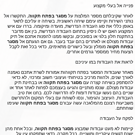
פנייה אל בעלי מקצוע
לאחר שקיבלתם מספר המלצות על
מסגר בפתח תקווה
, התקשרו אל
נותני השירות וקיימו עימם שיחה ראשונית. בשיחה זו עליכם לתאר
באופן כללי את סוג העבודה הנדרשת, מועדה ומיקומה. בררו עם איש
המקצוע האם יש לו ניסיון בתחום העבודה הנדרשת, בין אם מדובר
בהתקנת חלון בלגי או בסוככים, ובקשו ממנו להפנות אתכם אל תיק
עבודות מצולם או לאתרים בהם עבד בעבר. גם אם הגעתם אל
מסגר
בפתח תקווה
מומלץ ובעל כישורים מתאימים, כדאי בכל זאת לקבל
הצעות מחיר ממספר גורמים אחרים.
לראות את העבודות במו עיניכם
מאחר שעבודות המסגר בפתח תקווהות אמורות לשרת אתכם נאמנה
לאורך שנים, ולהוות מרכיב בטיחותי ועיצובי חשוב ומרכזי, לא כדאי
להסתפק בשיחה קצרה עם
מסגר בפתח תקווה
או בבחינת תיק
עבודות מצולם. שנסו מותניים והגיעו בעצמכם לפחות לאתר אחד או
שניים בהם נעשו עבודות דומות לזו הדרושה לכם. בחנו את טיב
העבודות, העיצוב והגימור, ונסו לשוחח עם בעלי המקום ולהתרשם
משביעות רצונם מהמלאכה עשה עבורם
מסגר בפתח תקווה
שעימו
שוחחתם.
לפקח על העבודה
קיימות לא מעט עבודות שמבצע
מסגר בפתח תקווה
, ובכל אחת מהן
ישנם דגשים עיקריים ומשניים. בכל מקרה, כדאי שתפקחו עין על