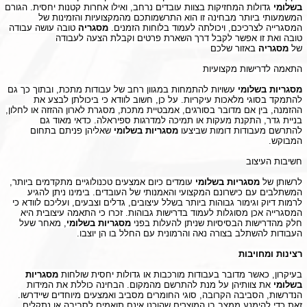
בשלומי
גדולות המחזיקות בצוות עובדים נרחב, ואילו אחרות קטנות יחסית. הגורם
המשמעותי ביותר מבחינה זו הוא התרשמותכם מהמקצועיות והזמינות של
המסגרייה לצרכיכם, ויכולתה לעמוד בלוחות הזמנים.
מסגריה
טובה עושה עבודה
טובה ואת זו אפשר לקבל דרך השארת פרטים וקבלת הצעה לעבודה
של
מסגריה
באזור שלכם
התאמה לדרישות מקצועיות
מסגריות בשלומי
עשויות להתמחות במגוון רחב של עבודות מתכת, ובתוך כך גם
להתמקד בסוגי מלאכות עיקריות. על כן, חשוב לוודא כי ביכולתן לבצע את
ההזמנה, בין אם מדובר בסורגים, אמבטיית מתכת, מסגרת לארון ההזזה או לחלון,
בניית גדר, התקנת מעקות או תמיכה למדרגות ספיראלה. כדאי מאוד גם
להתרשם מעבודות דומות שביצעו
מסגריות בשלומי
שאליהן פניתם בתחום
המבוקש.
חשיבות העיצוב
לרשותן של
מסגריות בשלומי
עומדים כיום אמצעים טכנולוגיים מתקדמים ביותר,
המשתלבים עם כישרונם המקצועי והאמנותי של העובדים. בימינו ניתן להגיע
לרמות דיוק וגימור גבוהות ביותר בשלל עיצובים, גדלים וצבעים, ועליכם לוודא כי
המסגרייה אכן מסוגלות לעמוד בדרישות גבוהות. זכרו כי התאמה עיצובית היא
חלק מהדרישות הבסיסיות שניתן להעלות בפני
מסגריות בשלומי
, מאחר שעל
העבודות להשתלב בצורה נאה והרמונית עם החלל בו הן יוצבו.
רצינות ומחויבות
בעיקרון, כאשר מדובר בעבודות מורכבות או גדולות יחסית שולחות
מסגריות
בשלומי
את צוותיהן על מנת להתרשם מהמקום. הבחינה כוללת את המידות
הנדרשות, הסביבה הקרובה, סוגי החומרים מסביב ואמצעים מיוחדים שיידרשו.
זאת כדי להימנע ממצב בו המוצרים שהוכנו אינם תואמים לסביבה או נתקלים