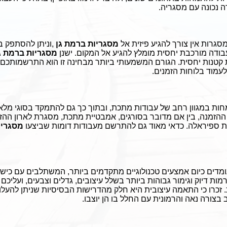
ה נכונה עם מסגריה
.
סגרות אין צורך להגיע פיזית אל
מסגריות ברמת גן
,
וניתן להסתפק ב
בודה מורכבת יחסית מומלץ להגיע אל המקום. ישנן
מסגריות ברמת ג
ת קטנות יחסית. הגורם המשמעותי ביותר מבחינה זו הוא התרשמותכם 
לעמוד בלוחות הזמנים
.
ות במגוון רחב של עבודות מתכת, ובתוך כך גם להתמקד בסוגי מלאכות
ההזמנה, בין אם מדובר בסורגים, אמבטיית מתכת, מסגרת לארון ההזזה 
ת ספיראלה. כדאי מאוד גם להתרשם מעבודות דומות שביצעו
מסגריו
מדים כיום אמצעים טכנולוגיים מתקדמים ביותר, המשתלבים עם כישר
רמות דיוק וגימור גבוהות ביותר בשלל עיצובים, גדלים וצבעים, ועליכם 
 זכרו כי התאמה עיצובית היא חלק מהדרישות הבסיסיות שניתן להעלו
צורה נאה והרמונית עם החלל בו הן יוצבו
.