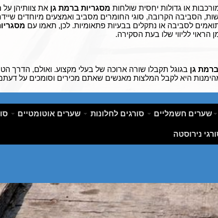
ורכבות או גדולות יחסית שולחות
מסגריות ברמת גן
את צוותיהן על
ת, הסביבה הקרובה, סוגי החומרים מסביב ואמצעים מיוחדים שיידרש
ואמים לסביבה או נתקלים בבעיות פתאומיות. לכן, תאמו עם
מסגריות
ן הראוי לליווי שלו בעת הסקירה
.
ברמת גן
בגוגל תקבלו שורה ארוכה של בעלי מקצוע. ואולם, הדרך הטו
מהימנות היא לקבל המלצות מאנשים שאתם מכירים וסומכים על דעתם
שערים חשמליים
סורגים לחלונות
שערים אוטומטיים
סור
ץ כאן לעריכת טקסט לחץ כאן לעריכת
סט לחץ כאן לעריכת טקסט לחץ כאן
רגי נירוסטה
עריכת טקסט לחץ כאן לעריכת טקסטלחץ