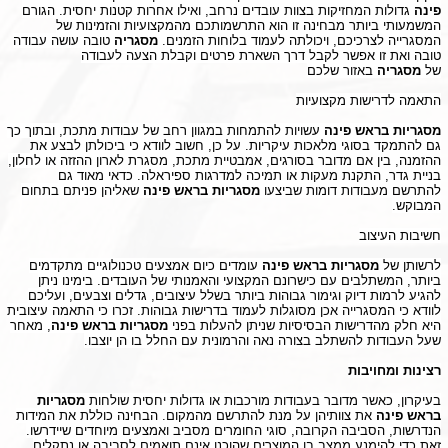
פינה
גדולות המחזיקות בצוות עובדים נרחב, ואילו אחרות קטנות יחסית. הגורם
המשמעותי ביותר מבחינה זו הוא התרשמותכם מהמקצועיות והזמינות של
המסגרייה לצרכיכם, ויכולתה לעמוד בלוחות הזמנים.
מסגריה
טובה עושה עבודה
טובה ואת זו אפשר לקבל דרך השארת פרטים וקבלת הצעה לעבודה
של
מסגריה
באזור שלכם
התאמה לדרישות מקצועיות
מסגריות בראש פינה
עשויות להתמחות במגוון רחב של עבודות מתכת, ובתוך כך
גם להתמקד בסוגי מלאכות עיקריות. על כן, חשוב לוודא כי ביכולתן לבצע את
ההזמנה, בין אם מדובר בסורגים, אמבטיית מתכת, מסגרת לארון ההזזה או לחלון,
בניית גדר, התקנת מעקות או תמיכה למדרגות ספיראלה. כדאי מאוד גם
להתרשם מעבודות דומות שביצעו
מסגריות בראש פינה
שאליהן פניתם בתחום
המבוקש.
חשיבות העיצוב
לרשותן של
מסגריות בראש פינה
עומדים כיום אמצעים טכנולוגיים מתקדמים
ביותר, המשתלבים עם כישרונם המקצועי והאמנותי של העובדים. בימינו ניתן
להגיע לרמות דיוק וגימור גבוהות ביותר בשלל עיצובים, גדלים וצבעים, ועליכם
לוודא כי המסגרייה אכן מסוגלות לעמוד בדרישות גבוהות. זכרו כי התאמה עיצובית
היא חלק מהדרישות הבסיסיות שניתן להעלות בפני
מסגריות בראש פינה
, מאחר
שעל העבודות להשתלב בצורה נאה והרמונית עם החלל בו הן יוצבו.
רצינות ומחויבות
בעיקרון, כאשר מדובר בעבודות מורכבות או גדולות יחסית שולחות
מסגריות
בראש פינה
את צוותיהן על מנת להתרשם מהמקום. הבחינה כוללת את המידות
הנדרשות, הסביבה הקרובה, סוגי החומרים מסביב ואמצעים מיוחדים שיידרשו.
זאת כדי להימנע ממצב בו המוצרים שהוכנו אינם תואמים לסביבה או נתקלים