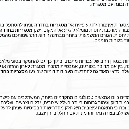
ה נכונה עם מסגריה
.
סגרות אין צורך להגיע פיזית אל
מסגריות בחדרה
,
וניתן להסתפק בס
בודה מורכבת יחסית מומלץ להגיע אל המקום. ישנן
מסגריות בחדרה
ת יחסית. הגורם המשמעותי ביותר מבחינה זו הוא התרשמותכם מהמקצו
וד בלוחות הזמנים
.
ת במגוון רחב של עבודות מתכת, ובתוך כך גם להתמקד בסוגי מלאכות
ה, בין אם מדובר בסורגים, אמבטיית מתכת, מסגרת לארון ההזזה או לח
לה. כדאי מאוד גם להתרשם מעבודות דומות שביצעו
מסגריות בחד
דים כיום אמצעים טכנולוגיים מתקדמים ביותר, המשתלבים עם כישרו
רמות דיוק וגימור גבוהות ביותר בשלל עיצובים, גדלים וצבעים, ועליכם 
 זכרו כי התאמה עיצובית היא חלק מהדרישות הבסיסיות שניתן להעלו
לב בצורה נאה והרמונית עם החלל בו הן יוצבו
.