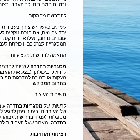
ובטווח המחירים. כך תעבדו בצור
להתרשם מהמקום
לעיתים כאשר יש צורך בעבודות מ
יחד עם זאת, אם הנכם נזקקים לע
עובדים נרחב, ואילו אחרות קטנו
המסגרייה לצרכיכם, ויכולתה לעמ
התאמה לדרישות מקצועיות
מסגריות בחדרה
עשויות להתמחו
לוודא כי ביכולתן לבצע את ההזמנ
מעקות או תמיכה למדרגות ספירא
בתחום המבוקש
.
חשיבות העיצוב
לרשותן של
מסגריות בחדרה
עומ
של העובדים. בימינו ניתן להגיע ל
מסוגלות לעמוד בדרישות גבוהות.
בחדרה
,
מאחר שעל העבודות להשת
רצינות ומחויבות